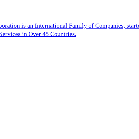
oration is an International Family of Companies, starte
 Services in Over 45 Countries.