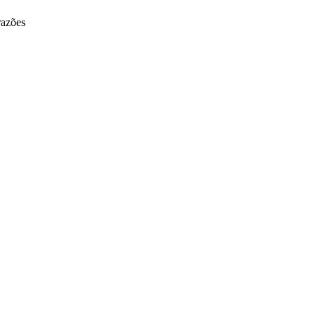
razões