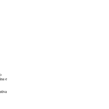
o
ina e
ativa