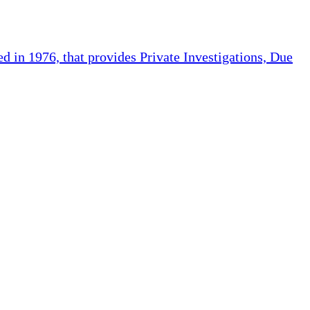
d in 1976, that provides Private Investigations, Due