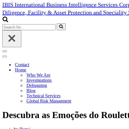
IBIS International Business Intelligence Services Corp
Diligence, Facility & Asset Protection and Speciality
Search
for...
Navigation
Menu
Navigation
Menu
Contact
Home
Who We Are
Investigations
Debugging
Blog
Technical Services
Global Risk Managment
Descubra as Emoções do Roulet