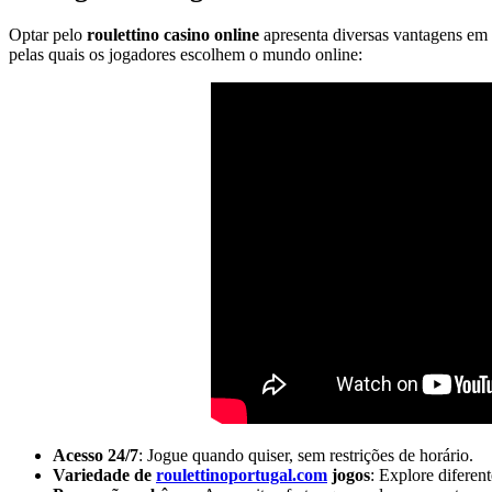
Optar pelo
roulettino casino online
apresenta diversas vantagens em r
pelas quais os jogadores escolhem o mundo online:
Acesso 24/7
: Jogue quando quiser, sem restrições de horário.
Variedade de
roulettinoportugal.com
jogos
: Explore diferent