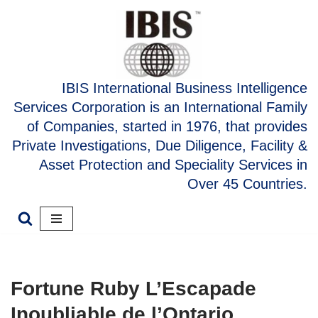
Skip
to
content
IBIS International Business Intelligence
Services Corporation is an International Family
of Companies, started in 1976, that provides
Private Investigations, Due Diligence, Facility &
Asset Protection and Speciality Services in
Over 45 Countries.
Fortune Ruby L’Escapade
Inoubliable de l’Ontario