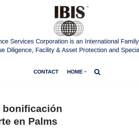
ence Services Corporation is an International Famil
ue Diligence, Facility & Asset Protection and Specia
CONTACT
HOME
 bonificación
rte en Palms