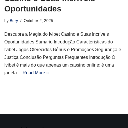
Oportunidades
by
Bury
October 2, 2025
Descubra a Magia do Ivibet Casino e Suas Incríveis
Oportunidades Sumário Introdução Características do
Ivibet Jogos Oferecidos Bônus e Promoções Segurança e
Justiça Conclusão Perguntas Frequentes Introdução O
Ivibet é mais do que apenas um cassino online; é uma
janela…
Read More »