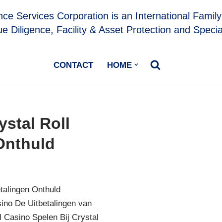
ence Services Corporation is an International Famil
ue Diligence, Facility & Asset Protection and Specia
CONTACT
HOME
ystal Roll
Onthuld
etalingen Onthuld
sino De Uitbetalingen van
l Casino Spelen Bij Crystal