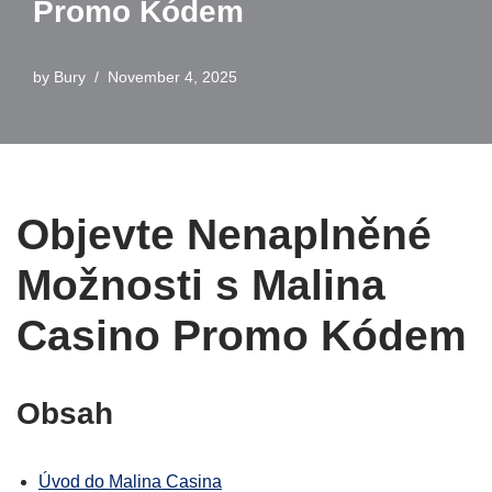
Promo Kódem
by
Bury
November 4, 2025
Objevte Nenaplněné
Možnosti s Malina
Casino Promo Kódem
Obsah
Úvod do Malina Casina