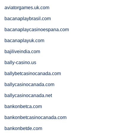
aviatorgames.uk.com
bacanaplaybrasil.com
bacanaplaycasinoespana.com
bacanaplayuk.com
bajiliveindia.com
bally-casino.us
ballybetcasinocanada.com
ballycasinocanada.com
ballycasinocanada.net
bankonbetca.com
bankonbetcasinocanada.com
bankonbetde.com