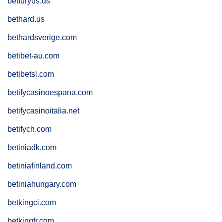
betfuryus.us
bethard.us
bethardsverige.com
betibet-au.com
betibetsl.com
betifycasinoespana.com
betifycasinoitalia.net
betifych.com
betiniadk.com
betiniafinland.com
betiniahungary.com
betkingci.com
betkingfr.com