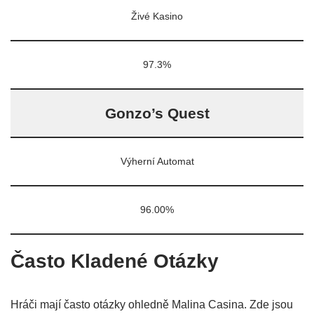
Živé Kasino
97.3%
Gonzo’s Quest
Výherní Automat
96.00%
Často Kladené Otázky
Hráči mají často otázky ohledně Malina Casina. Zde jsou