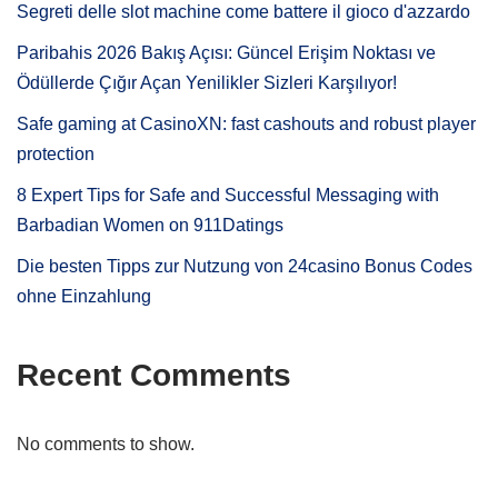
Segreti delle slot machine come battere il gioco d'azzardo
Paribahis 2026 Bakış Açısı: Güncel Erişim Noktası ve
Ödüllerde Çığır Açan Yenilikler Sizleri Karşılıyor!
Safe gaming at CasinoXN: fast cashouts and robust player
protection
8 Expert Tips for Safe and Successful Messaging with
Barbadian Women on 911Datings
Die besten Tipps zur Nutzung von 24casino Bonus Codes
ohne Einzahlung
Recent Comments
No comments to show.