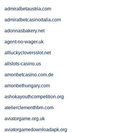
admiralbetaustria.com
admiralbetcasinoitalia.com
adonnasbakery.net
agent-no-wager.uk
allluckycloversslot.net
allslots-casino.us
amonbetcasino.com.de
amonbethungary.com
ashokayouthcompetition.org
atelierclementhbm.com
aviatorgame.org.uk
aviatorgamedownloadapk.org