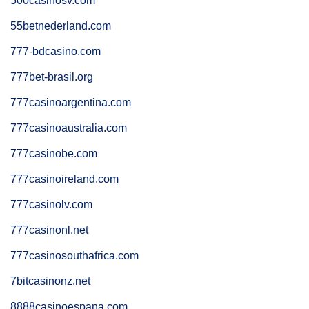
500casinosv.com
55betnederland.com
777-bdcasino.com
777bet-brasil.org
777casinoargentina.com
777casinoaustralia.com
777casinobe.com
777casinoireland.com
777casinolv.com
777casinonl.net
777casinosouthafrica.com
7bitcasinonz.net
8888casinoespana.com