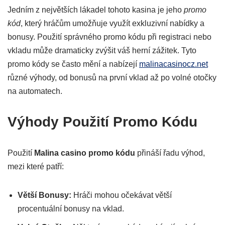
Jedním z největších lákadel tohoto kasina je jeho
promo
kód
, který hráčům umožňuje využít exkluzivní nabídky a
bonusy. Použití správného promo kódu při registraci nebo
vkladu může dramaticky zvýšit váš herní zážitek. Tyto
promo kódy se často mění a nabízejí
malinacasinocz.net
různé výhody, od bonusů na první vklad až po volné otočky
na automatech.
Výhody Použití Promo Kódu
Použití
Malina casino promo kódu
přináší řadu výhod,
mezi které patří:
Větší Bonusy:
Hráči mohou očekávat větší
procentuální bonusy na vklad.