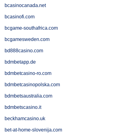
bcasinocanada.net
bcasinofi.com
bcgame-southafrica.com
bcgamesweden.com
bd888casino.com
bdmbetapp.de
bdmbetcasino-ro.com
bdmbetcasinopolska.com
bdmbetsaustralia.com
bdmbetscasino.it
beckhamcasino.uk
bet-at-home-slovenija.com