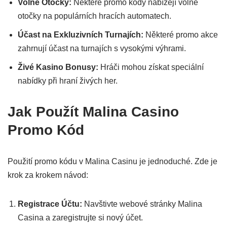
Volné Otočky:
Některé promo kódy nabízejí volné
otočky na populárních hracích automatech.
Účast na Exkluzivních Turnajích:
Některé promo akce
zahrnují účast na turnajích s vysokými výhrami.
Živé Kasino Bonusy:
Hráči mohou získat speciální
nabídky při hraní živých her.
Jak Použít Malina Casino
Promo Kód
Použití promo kódu v Malina Casinu je jednoduché. Zde je
krok za krokem návod:
Registrace Účtu:
Navštivte webové stránky Malina
Casina a zaregistrujte si nový účet.