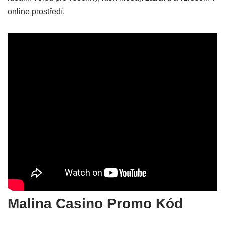
online prostředí.
Malina Casino Promo Kód