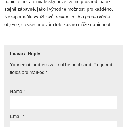
nabídce her a uživatelsky přívětivému prostředí nabízí
stejně zábavné, jako i výhodné možnosti pro každého.
Nezapomeňte využít svůj
malina casino promo kód
a
objevte, co všechno vám toto kasino může nabídnout!
Leave a Reply
Your email address will not be published.
Required
fields are marked
*
Name
*
Email
*