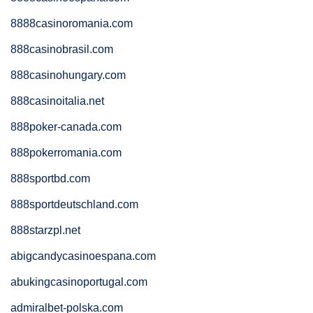
8888casinoromania.com
888casinobrasil.com
888casinohungary.com
888casinoitalia.net
888poker-canada.com
888pokerromania.com
888sportbd.com
888sportdeutschland.com
888starzpl.net
abigcandycasinoespana.com
abukingcasinoportugal.com
admiralbet-polska.com